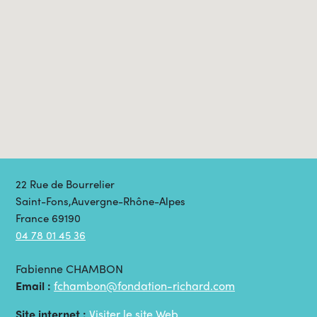
22 Rue de Bourrelier
Saint-Fons,Auvergne-Rhône-Alpes
France 69190
04 78 01 45 36
Fabienne CHAMBON
Email :
fchambon@fondation-richard.com
Site internet :
Visiter le site Web